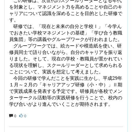
この研修は、次世代のスクールリーダーとなる年代
を対象とし、マネジメント力を高めることや自己のキ
ャリアについて認識を深めることを目的とした研修で
す。
研修では、「現在と未来の自分と学校Ⅰ」「今学ん
でおきたい学校マネジメントの基礎」「学び合う教職
員集団」等の講義やグループワークが行われました。
グループワークでは、絵カードや模造紙を使い、研
修員同士で語り合いながら、自分のキャリアを振り返
りました。そして、現在の学校・教職員が置かれてい
る現状を理解し、スクールリーダーとして求められる
ことについて、実践を想定して考えました。
今回の研修で学んだことを実践に生かし、平成
29
年
１月～２月の「キャリアアップ研修（小・中）」Ⅱ期
で実践成果を発表する予定です。研修員が各校でメン
ターサークル活動等の実践研修を行うことで、校内の
学び合いがより進んでいくことが期待されます。
0
0