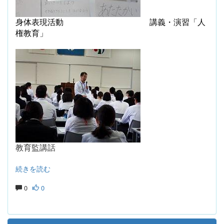
身体表現活動
講義・演習「人
権教育」
教育監講話
続きを読む
0
0