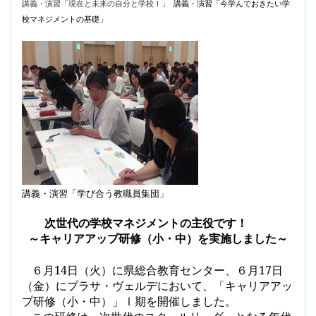
講義・演習「現在と未来の自分と学校Ⅰ」
講義・演習「今学んでおきたい学
校マネジメントの基礎」
講義・演習「学び合う教職員集団」
次世代の学校マネジメントの主役です！
～キャリアアップ研修（小・中）を実施しました～
６月
14
日（火）に県総合教育センター、６月
17
日
（金）にプラサ・ヴェルデにおいて、
「キャリアアッ
プ研修（小・中）」Ⅰ期を開催しました。