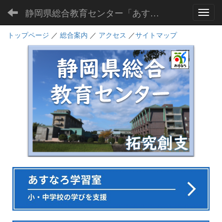
静岡県総合教育センター「あすなろ」
Toggl
トップページ
／
総合案内
／
アクセス
／
サイトマップ