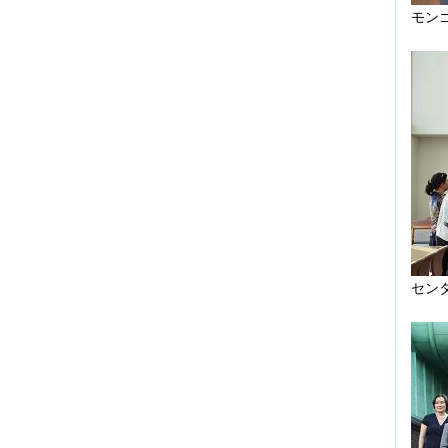
モン
セン