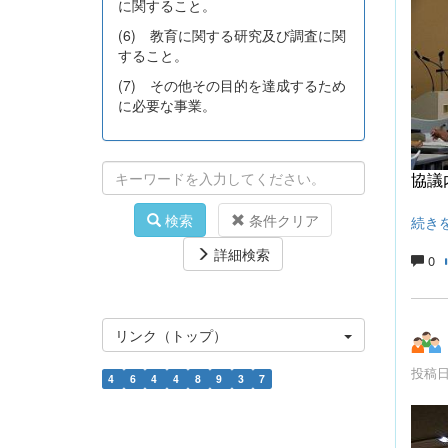
に関すること。
(6) 教育に関する研究及び調査に関
すること。
(7) その他その目的を達成するため
に必要な事業。
協議
検索
条件クリア
続き
詳細検索
0
リンク（トップ）
投稿日時
4
6
4
4
8
9
3
7