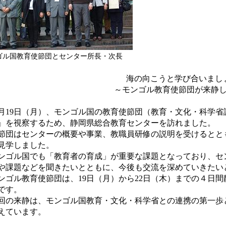
ゴル国教育使節団とセンター所長・次長
海の向こうと学び合いまし
～モンゴル教育使節団が来静
月
19
日（月）、モンゴル国の教育使節団（教育・文化・科学省
』を視察するため、静岡県総合教育センターを訪れました。
団はセンターの概要や事業、教職員研修の説明を受けるとと
見学しました。
ゴル国でも「教育者の育成」が重要な課題となっており、セ
や課題などを聞きたいとともに、今後も交流を深めていきたい
ゴル教育使節団は、
19
日（月）から
22
日（木）までの４日間
です。
の来静は、モンゴル国教育・文化・科学省との連携の第一歩
えています。