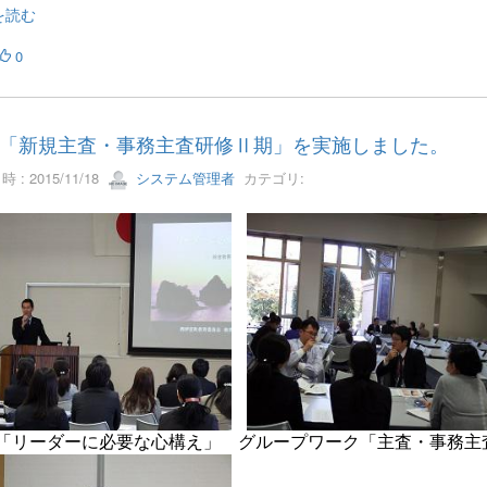
を読む
0
「新規主査・事務主査研修Ⅱ期」を実施しました。
 : 2015/11/18
システム管理者
カテゴリ:
「リーダーに必要な心構え」
グループワーク「主査・事務主