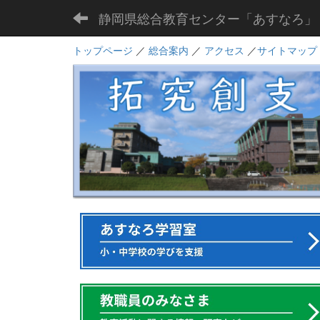
静岡県総合教育センター「あすなろ」
トップページ
／
総合案内
／
アクセス
／
サイトマップ