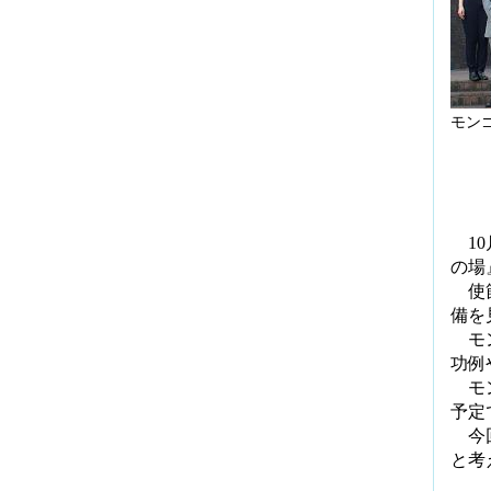
モン
10
の場
使節
備を
モン
功例
モン
予定
今回
と考